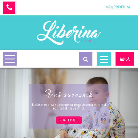
MOJ PROFIL
[0]
Vaš saveznik
Naše vreće za spavanje sa nogavicama su pravi
roditeljski saveznici.
POGLEDAJTE