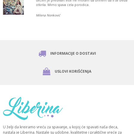
dezen je predivan.Više ne moram da brinem da li se beba
otkrila. Mirno spava cela porodica.
Milena Nonković
INFORMACIJE O DOSTAVI
USLOVI KORIŠĆENJA
U želji da kreiramo vreću za spavanje, u kojoj će spavati naša deca,
nastala je Liberina. Nastale su udobne, kvalitetne i praktične vreće za