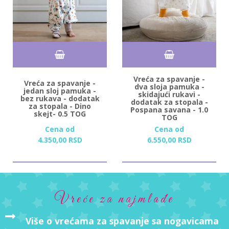
Vreća za spavanje -
Vreća za spavanje -
dva sloja pamuka -
jedan sloj pamuka -
skidajući rukavi -
bez rukava - dodatak
dodatak za stopala -
za stopala - Dino
Pospana savana - 1.0
skejt- 0.5 TOG
TOG
Cena od
Cena od
4.350,
00
RSD
6.550,
00
RSD
Vreće za najmlađe
Više o vrećama za spavanje sa nogavicama