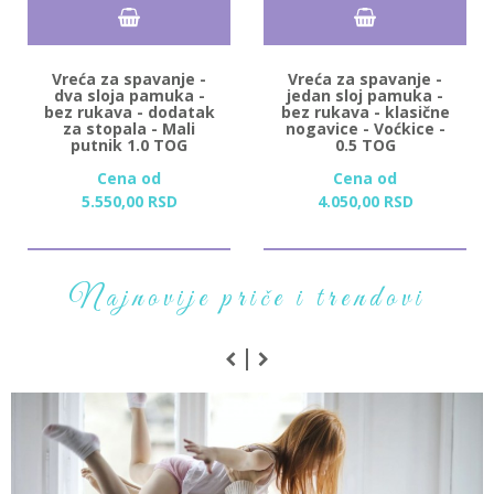
Vreća za spavanje -
Vreća za spavanje -
dva sloja pamuka -
jedan sloj pamuka -
bez rukava - dodatak
bez rukava - klasične
za stopala - Mali
nogavice - Voćkice -
putnik 1.0 TOG
0.5 TOG
Cena od
Cena od
5.550,
00
RSD
4.050,
00
RSD
Najnovije priče i trendovi