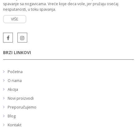
spavanje sa nogavicama. Vreće koje deca vole, jer pružaju osećaj
nesputanosti, u toku spavanja.
VIŠE
BRZI LINKOVI
Početna
O nama
Akcija
Novi proizvodi
Preporučujemo
Blog
Kontakt