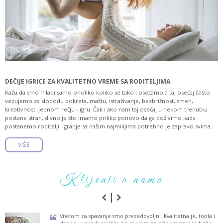
DEČIJE IGRICE ZA KVALITETNO VREME SA RODITELJIMA
P
K
Kažu da smo mladi samo onoliko koliko se tako i osećamo,a taj osećaj često
U
vezujemo za slobodu pokreta, maštu, istraživanje, bezbrižnost, smeh,
n
kreativnost. Jednom rečju - igru. Čak i ako nam taj osećaj u nekom trenutku
o
postane stran, divno je što imamo priliku ponovo da ga doživimo kada
s
postanemo roditelji. Igranje sa našim najmilijima potrebno je zapravo svima.
p
VIŠE
Klijenti o nama
a
Vrećom za spavanje smo prezadovoljni. Kvalitetna je, topla i