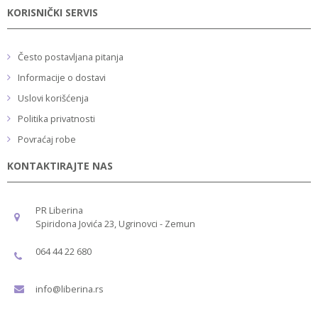
KORISNIČKI SERVIS
Često postavljana pitanja
Informacije o dostavi
Uslovi korišćenja
Politika privatnosti
Povraćaj robe
KONTAKTIRAJTE NAS
PR Liberina
Spiridona Jovića 23, Ugrinovci - Zemun
064 44 22 680
info@liberina.rs