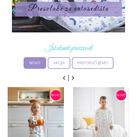
Presvlake za autosedišta
Istaknuti proizvodi
NOVO
AKCIJA
PREPORUČUJEMO
NOVO
NOVO