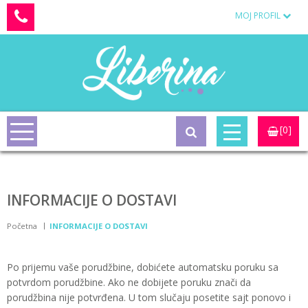
MOJ PROFIL
[0]
INFORMACIJE O DOSTAVI
Početna
INFORMACIJE O DOSTAVI
Po prijemu vaše porudžbine, dobićete automatsku poruku sa
potvrdom porudžbine. Ako ne dobijete poruku znači da
porudžbina nije potvrđena. U tom slučaju posetite sajt ponovo i