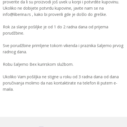
proverite da li su proizvodi još uvek u korpi i potvrdite kupovinu.
Ukoliko ne dobijete potvrdu kupovine, javite nam se na
info@liberina.rs , kako bi proverili gde je došlo do greške.
Rok za slanje pošiljke je od 1 do 2 radna dana od prijema
porudžbine.
Sve porudžbine primljene tokom vikenda i praznika šaljemo prvog
radnog dana.
Robu šaljemo Bex kurirskom službom.
Ukoliko Vam pošiljka ne stigne u roku od 3 radna dana od dana
poručivanja molimo da nas kontaktirate na telefon ili putem e-
maila.