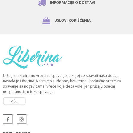
INFORMACIJE O DOSTAVI
USLOVI KORIŠĆENJA
U želji da kreiramo vreću za spavanje, u kojoj će spavati naša deca,
nastala je Liberina. Nastale su udobne, kvalitetne i praktične vreće za
spavanje sa nogavicama. Vreće koje deca vole, jer pružaju osećaj
nesputanosti, u toku spavanja.
VIŠE