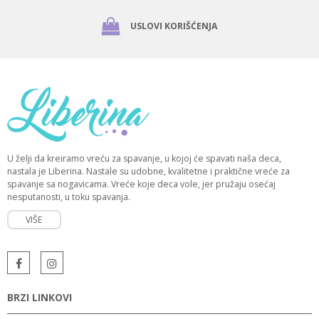
USLOVI KORIŠĆENJA
U želji da kreiramo vreću za spavanje, u kojoj će spavati naša deca,
nastala je Liberina. Nastale su udobne, kvalitetne i praktične vreće za
spavanje sa nogavicama. Vreće koje deca vole, jer pružaju osećaj
nesputanosti, u toku spavanja.
VIŠE
BRZI LINKOVI