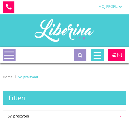
MOJ PROFIL
[0]
Home
Svi proizvodi
Filteri