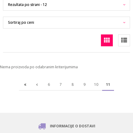
Nema proizvoda po odabranim kriterijumima
6
7
8
9
10
11
INFORMACIJE O DOSTAVI