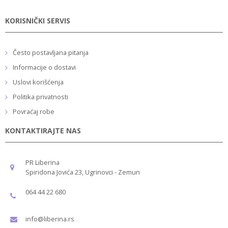
KORISNIČKI SERVIS
Često postavljana pitanja
Informacije o dostavi
Uslovi korišćenja
Politika privatnosti
Povraćaj robe
KONTAKTIRAJTE NAS
PR Liberina
Spiridona Jovića 23, Ugrinovci - Zemun
064 44 22 680
info@liberina.rs