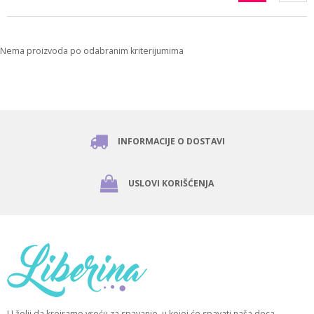
Nema proizvoda po odabranim kriterijumima
INFORMACIJE O DOSTAVI
USLOVI KORIŠĆENJA
U želji da kreiramo vreću za spavanje, u kojoj će spavati naša deca,