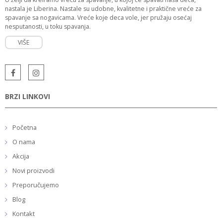
nastala je Liberina. Nastale su udobne, kvalitetne i praktične vreće za
spavanje sa nogavicama. Vreće koje deca vole, jer pružaju osećaj
nesputanosti, u toku spavanja.
VIŠE
BRZI LINKOVI
Početna
O nama
Akcija
Novi proizvodi
Preporučujemo
Blog
Kontakt