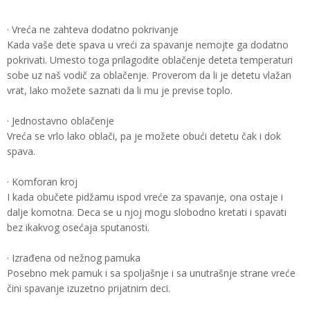
· Vreća ne zahteva dodatno pokrivanje
Kada vaše dete spava u vreći za spavanje nemojte ga dodatno
pokrivati. Umesto toga prilagodite oblačenje deteta temperaturi
sobe uz naš vodič za oblačenje. Proverom da li je detetu vlažan
vrat, lako možete saznati da li mu je previse toplo.
· Jednostavno oblačenje
Vreća se vrlo lako oblači, pa je možete obući detetu čak i dok
spava.
· Komforan kroj
I kada obučete pidžamu ispod vreće za spavanje, ona ostaje i
dalje komotna. Deca se u njoj mogu slobodno kretati i spavati
bez ikakvog osećaja sputanosti.
· Izrađena od nežnog pamuka
Posebno mek pamuk i sa spoljašnje i sa unutrašnje strane vreće
čini spavanje izuzetno prijatnim deci.