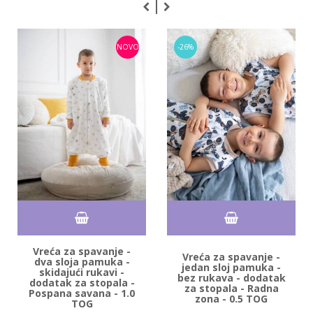
NOVO
-26%
Vreća za spavanje -
Vreća za spavanje -
dva sloja pamuka -
jedan sloj pamuka -
skidajući rukavi -
bez rukava - dodatak
dodatak za stopala -
za stopala - Radna
Pospana savana - 1.0
zona - 0.5 TOG
TOG