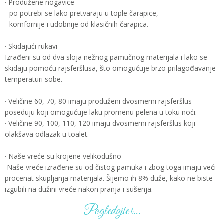
· Produžene nogavice
- po potrebi se lako pretvaraju u tople čarapice,
- komfornije i udobnije od klasičnih čarapica.
· Skidajući rukavi
Izrađeni su od dva sloja nežnog pamučnog materijala i lako se
skidaju pomoću rajsferšlusa, što omogućuje brzo prilagođavanje
temperaturi sobe.
· Veličine 60, 70, 80 imaju produženi dvosmerni rajsferšlus
poseduju koji omogućuje laku promenu pelena u toku noći.
· Veličine 90, 100, 110, 120 imaju dvosmerni rajsferšlus koji
olakšava odlazak u toalet.
· Naše vreće su krojene velikodušno
Naše vreće izrađene su od čistog pamuka i zbog toga imaju veći
procenat skupljanja materijala. Šijemo ih 8% duže, kako ne biste
izgubili na dužini vreće nakon pranja i sušenja.
Pogledajte i...