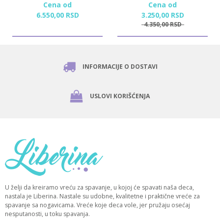
Cena od
Cena od
6.550,
00
RSD
3.250,
00
RSD
4.350,
00
RSD
INFORMACIJE O DOSTAVI
USLOVI KORIŠĆENJA
U želji da kreiramo vreću za spavanje, u kojoj će spavati naša deca,
nastala je Liberina. Nastale su udobne, kvalitetne i praktične vreće za
spavanje sa nogavicama. Vreće koje deca vole, jer pružaju osećaj
nesputanosti, u toku spavanja.