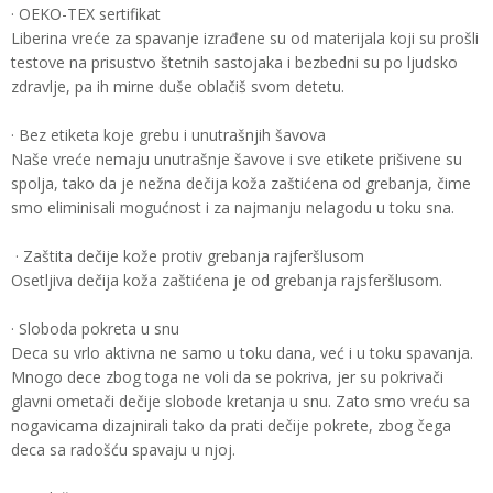
· OEKO-TEX sertifikat
Liberina vreće za spavanje izrađene su od materijala koji su prošli
testove na prisustvo štetnih sastojaka i bezbedni su po ljudsko
zdravlje, pa ih mirne duše oblačiš svom detetu.
· Bez etiketa koje grebu i unutrašnjih šavova
Naše vreće nemaju unutrašnje šavove i sve etikete prišivene su
spolja, tako da je nežna dečija koža zaštićena od grebanja, čime
smo eliminisali mogućnost i za najmanju nelagodu u toku sna.
· Zaštita dečije kože protiv grebanja rajferšlusom
Osetljiva dečija koža zaštićena je od grebanja rajsferšlusom.
· Sloboda pokreta u snu
Deca su vrlo aktivna ne samo u toku dana, već i u toku spavanja.
Mnogo dece zbog toga ne voli da se pokriva, jer su pokrivači
glavni ometači dečije slobode kretanja u snu. Zato smo vreću sa
nogavicama dizajnirali tako da prati dečije pokrete, zbog čega
deca sa radošću spavaju u njoj.