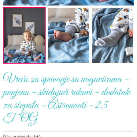
Vreća za spavanje sa nogavicama -
punjena - skidajući rukavi - dodatak
za stopala - Astronauti - 2.5
TOG
Šifra proizvoda: 540