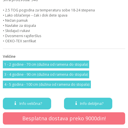
• 2.5 TOG pogodna za temperaturu sobe 18-24 stepena
• Lako oblačenje – čak i dok dete spava
• Nežan pamuk
• Navlake za stopala
• Skidajući rukavi
• Dvosmerni rajsferšlus
• OEKO-TEX serifikat
Veličine
1 - 2 godine - 70 cm (dužina od ramena do stopala)
3 - 4 godine - 90 cm (dužina od ramena do stopala)
4 - 5 godina - 100 cm (dužina od ramena do stopala)
Info veličina?
Info debljina?
Besplatna dostava preko 9000din!