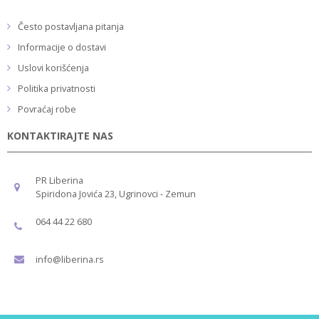
Često postavljana pitanja
Informacije o dostavi
Uslovi korišćenja
Politika privatnosti
Povraćaj robe
KONTAKTIRAJTE NAS
PR Liberina
Spiridona Jovića 23, Ugrinovci - Zemun
064 44 22 680
info@liberina.rs