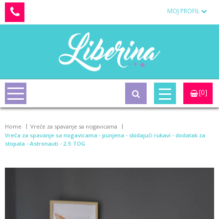
MOJ PROFIL
[0]
Home
Vreće za spavanje sa nogavicama
Vreća za spavanje sa nogavicama - punjena - skidajući rukavi - dodatak za
stopala - Astronauti - 2.5 TOG