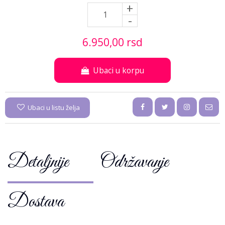
+
-
6.950,
00
rsd
Ubaci u korpu
Ubaci u listu želja
Detaljnije
Održavanje
Dostava