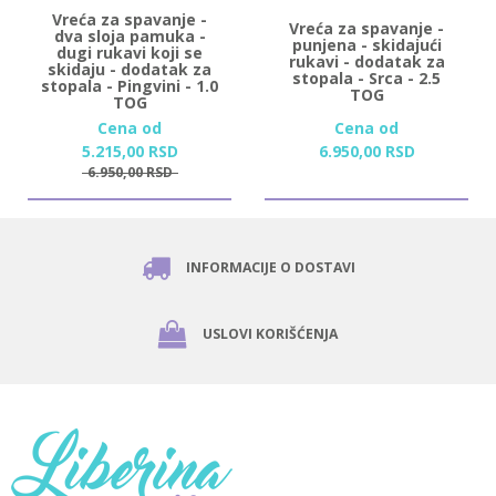
Vreća za spavanje -
Vreća za spavanje -
dva sloja pamuka -
punjena - skidajući
dugi rukavi koji se
rukavi - dodatak za
skidaju - dodatak za
stopala - Srca - 2.5
stopala - Pingvini - 1.0
TOG
TOG
Cena od
Cena od
5.215,
00
RSD
6.950,
00
RSD
6.950,
00
RSD
INFORMACIJE O DOSTAVI
USLOVI KORIŠĆENJA