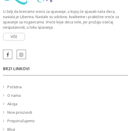
U želji da kreiramo vreću za spavanje, u kojoj će spavati naša deca,
nastala je Liberina. Nastale su udobne, kvalitetne i praktične vreće za
spavanje sa nogavicama. Vreće koje deca vole, jer pružaju osećaj
nesputanosti, u toku spavanja.
VIŠE
BRZI LINKOVI
Početna
O nama
Akcija
Novi proizvodi
Preporučujemo
Blog