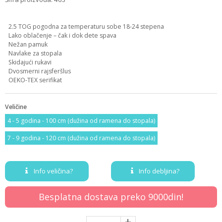
2.5 TOG pogodna za temperaturu sobe 18-24 stepena
Lako oblačenje – čak i dok dete spava
Nežan pamuk
Navlake za stopala
Skidajući rukavi
Dvosmerni rajsferšlus
OEKO-TEX serifikat
Veličine
4 - 5 godina - 100 cm (dužina od ramena do stopala)
7 - 9 godina - 120 cm (dužina od ramena do stopala)
Info veličina?
Info debljina?
Besplatna dostava preko 9000din!