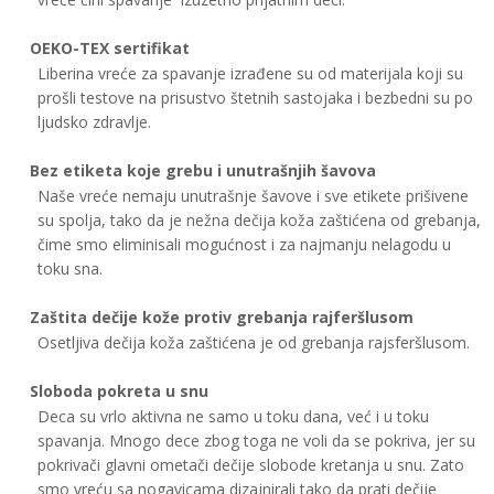
OEKO-TEX sertifikat
Liberina vreće za spavanje izrađene su od materijala koji su
prošli testove na prisustvo štetnih sastojaka i bezbedni su po
ljudsko zdravlje.
Bez etiketa koje grebu i unutrašnjih šavova
Naše vreće nemaju unutrašnje šavove i sve etikete prišivene
su spolja, tako da je nežna dečija koža zaštićena od grebanja,
čime smo eliminisali mogućnost i za najmanju nelagodu u
toku sna.
Zaštita dečije kože protiv grebanja rajferšlusom
Osetljiva dečija koža zaštićena je od grebanja rajsferšlusom.
Sloboda pokreta u snu
Deca su vrlo aktivna ne samo u toku dana, već i u toku
spavanja. Mnogo dece zbog toga ne voli da se pokriva, jer su
pokrivači glavni ometači dečije slobode kretanja u snu.
Zato
smo vreću sa nogavicama dizajnirali tako da prati dečije