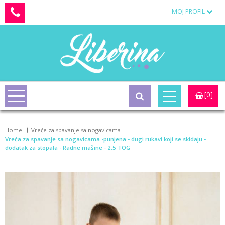
MOJ PROFIL
[0]
Home
Vreće za spavanje sa nogavicama
Vreća za spavanje sa nogavicama -punjena - dugi rukavi koji se skidaju -
dodatak za stopala - Radne mašine - 2.5 TOG