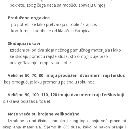
pokrete, zbog čega deca sa radošću spavaju u njoj.
Produžene nogavice
po potrebi se lako pretvaraju u tople čarapice,
komfornije i udobnije od klasičnih čarapica.
Skidajući rukavi
Izrađeni su od dva sloja nežnog pamučnog materijala i lako
se skidaju pomoću rajsferšlusa, što omogućuje brzo
prilagođavanje temperaturi sobe.
Veličine 60, 70, 80
imaju produženi dvosmerni rajsferšlus
koji omogućuje laku promenu pelena u toku noći.
Veličine 90, 100, 110, 120 imaju dvosmerni rajsferšlus
koji
olakšava odlazak u toalet.
Naše vreće su krojene velikodušno
Izrađene su od čistog pamuka i zbog toga imaju veći procenat
skupljanja materijala. Šijemo ih 8% duže, kako bi nakon pranja i