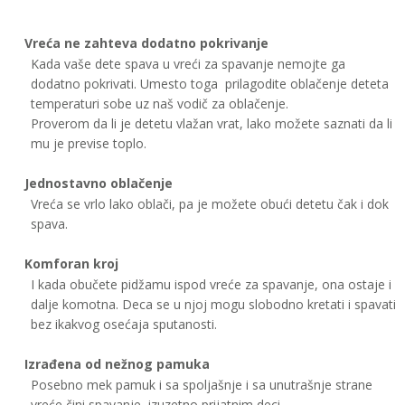
Vreća ne zahteva dodatno pokrivanje
Kada vaše dete spava u vreći za spavanje nemojte ga
dodatno pokrivati. Umesto toga
prilagodite oblačenje deteta
temperaturi sobe uz naš vodič za oblačenje.
Proverom da li je detetu vlažan vrat, lako možete saznati da li
mu je previse toplo.
Jednostavno oblačenje
Vreća se vrlo lako oblači, pa je možete obući detetu čak i dok
spava.
Komforan kroj
I kada obučete pidžamu ispod vreće za spavanje, ona ostaje i
dalje komotna. Deca se u njoj mogu slobodno kretati i spavati
bez ikakvog osećaja sputanosti.
Izrađena od nežnog pamuka
Posebno mek pamuk i sa spoljašnje i sa unutrašnje strane
vreće čini spavanje
izuzetno prijatnim deci.