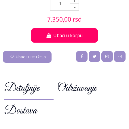
+
-
7.350,
00
rsd
Ubaci u korpu
Ubaci u listu želja
Detaljnije
Održavanje
Dostava