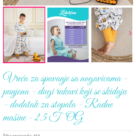
Vreća za spavanje sa nogavicama -
punjena - dugi rukavi koji se skidaju
- dodatak za stopala - Radne
mašine - 2.5 TOG
Šifra proizvoda: 463