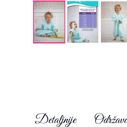
Detaljnije
Održava