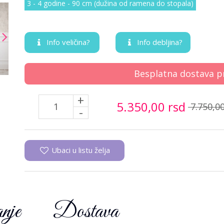
3 - 4 godine - 90 cm (dužina od ramena do stopala)
Info veličina?
Info debljina?
Besplatna dostava p
+
5.350,
00
rsd
7.750,
0
-
Ubaci u listu želja
nje
Dostava