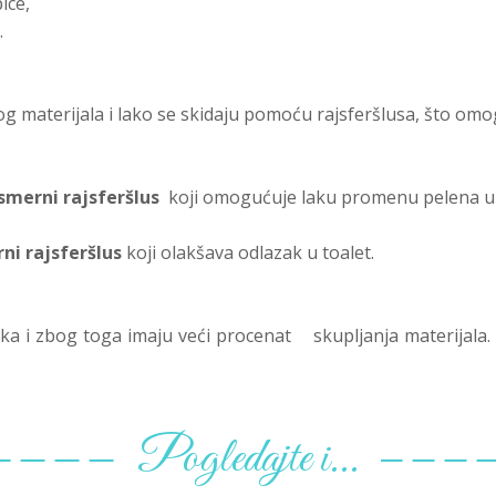
ice,
.
g materijala i lako se skidaju pomoću rajsferšlusa, što om
smerni rajsferšlus
koji omogućuje laku promenu pelena u 
rni rajsferšlus
koji olakšava odlazak u toalet.
ka i zbog toga imaju veći procenat
skupljanja materijala.
Pogledajte i...