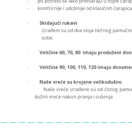
-
po potrebi se lako pretvaraju u tople čarap
-
komfornije i udobnije od klasičnih čarapica
Skidajući rukavi
·
Izrađeni su od dva sloja nežnog pamučno
sobe.
Veličine 60, 70, 80
imaju produženi dvo
·
Veličine 90, 100, 110, 120 imaju dvosme
·
Naše vreće su krojene velikodušno
·
Naše vreće izrađene su od čistog pamu
dužini vreće nakon pranja i sušenja.