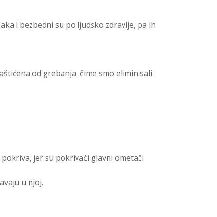
aka i bezbedni su po ljudsko zdravlje, pa ih
zaštićena od grebanja, čime smo eliminisali
pokriva, jer su pokrivači glavni ometači
vaju u njoj.