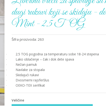
Liberina vreća za spavanje sa
dugi rukavi koji se skidaju - d
Mint - 2.5 TOG
Šifra proizvoda: 263
2.5 TOG pogodna za temperaturu sobe 18-24 stepena
·
Lako oblačenje – čak i dok dete spava
·
Nežan pamuk
·
Navlake za stopala
·
Skidajući rukavi
·
Dvosmerni rajsferšlus
·
OEKO-TEX serifikat
·
Veličine