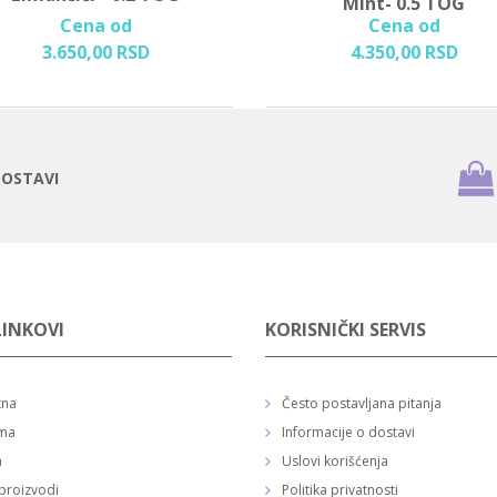
Mint- 0.5 TOG
Cena od
Cena od
3.650,
00
RSD
4.350,
00
RSD
DOSTAVI
LINKOVI
KORISNIČKI SERVIS
tna
Često postavljana pitanja
ma
Informacije o dostavi
a
Uslovi korišćenja
proizvodi
Politika privatnosti