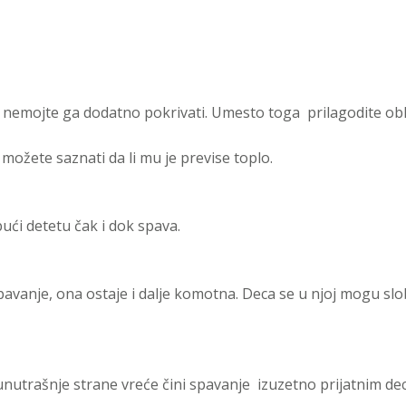
e nemojte ga dodatno pokrivati. Umesto toga
prilagodite ob
 možete saznati da li mu je previse toplo.
bući detetu čak i dok spava.
avanje, ona ostaje i dalje komotna. Deca se u njoj mogu slo
nutrašnje strane vreće čini spavanje
izuzetno prijatnim dec