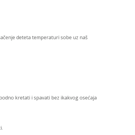
lačenje deteta temperaturi sobe uz naš
bodno kretati i spavati bez ikakvog osećaja
i.