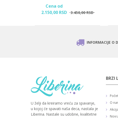
1.0 TOG
Cena od
2.150,
00
RSD
.850,
00
RSD
3.450,
00
RSD
INFORMACIJE O 
BRZI 
Poče
O na
U želji da kreiramo vreću za spavanje,
u kojoj će spavati naša deca, nastala je
Akcij
Liberina. Nastale su udobne, kvalitetne
Novi 