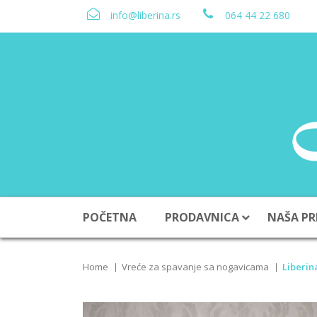
info@liberina.rs
064 44 22 680
POČETNA
PRODAVNICA
NAŠA PR
Home
Vreće za spavanje sa nogavicama
Liberin