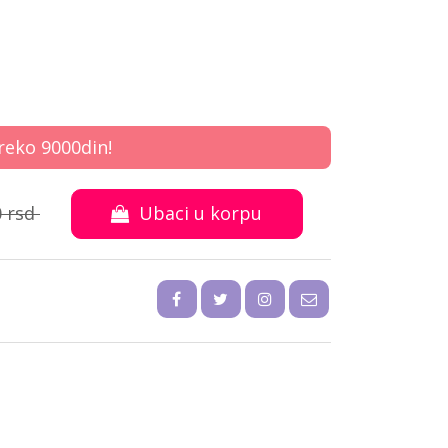
reko 9000din!
0
rsd
Ubaci u korpu