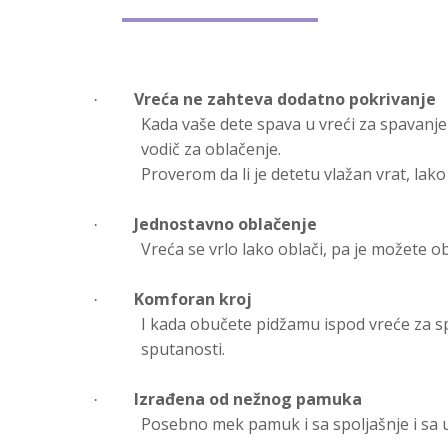
Vreća ne zahteva dodatno pokrivanje
·
Kada vaše dete spava u vreći za spavanj
vodič za oblačenje.
Proverom da li je detetu vlažan vrat, lako
Jednostavno oblačenje
·
Vreća se vrlo lako oblači, pa je možete o
Komforan kroj
·
I kada obučete pidžamu ispod vreće za sp
sputanosti.
Izrađena od nežnog pamuka
·
Posebno mek pamuk i sa spoljašnje i sa u