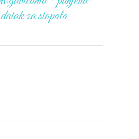
 nogavicama - punjena-
odatak za stopala -