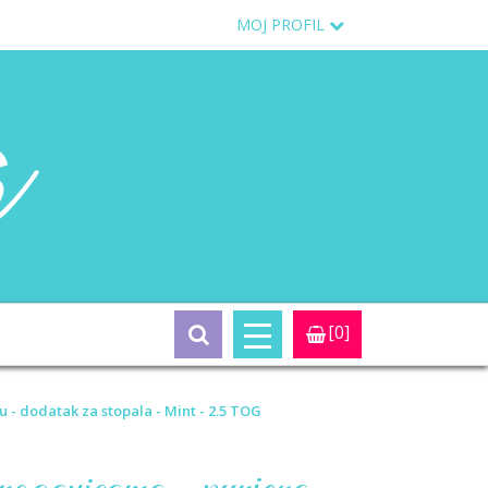
MOJ PROFIL
[0]
u - dodatak za stopala - Mint - 2.5 TOG