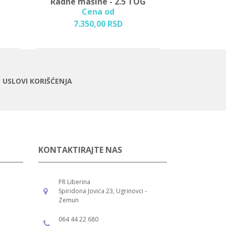
Radne mašine - 2.5 TOG
Auti
Cena od
Cena o
7.350,
00
RSD
4.700,
00
USLOVI KORIŠĆENJA
KONTAKTIRAJTE NAS
PR Liberina
Spiridona Jovića 23, Ugrinovci -
Zemun
064 44 22 680