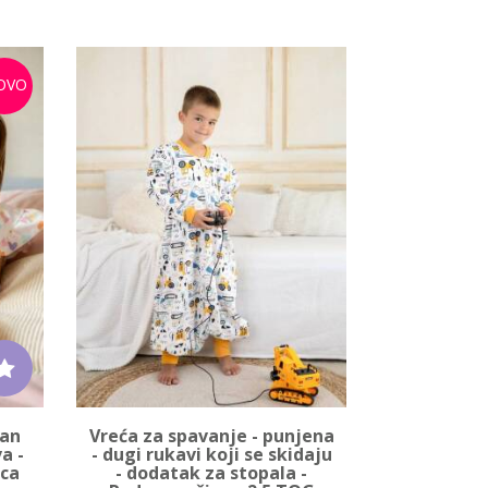
OVO
-20%
dan
Vreća za spavanje - punjena
Vreća z
a -
- dugi rukavi koji se skidaju
nogavi
rca
- dodatak za stopala -
pamuka - s