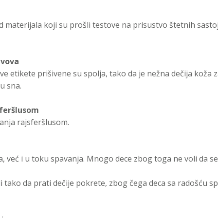
 materijala koji su prošli testove na prisustvo štetnih sastoj
avova
 etikete prišivene su spolja, tako da je nežna dečija koža 
u sna.
jferšlusom
banja rajsferšlusom.
, već i u toku spavanja. Mnogo dece zbog toga ne voli da se 
 tako da prati dečije pokrete, zbog čega deca sa radošću spa