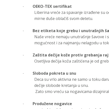
OEKO-TEX sertifikat
·
Liberina vreće za spavanje izrađene su od
mirne duše oblačiš svom detetu.
Bez etiketa koje grebu i unutrašnjih š
·
Naše vreće nemaju unutrašnje šavove i sve
mogućnost i za najmanju nelagodu u tok
Zaštita dečije kože protiv grebanja ra
·
Osetljiva dečija koža zaštićena je od gre
Sloboda pokreta u snu
·
Deca su vrlo aktivna ne samo u toku dana
dečije slobode kretanja u snu.
Zato smo vreću sa nogavicama dizajnirali
Produžene nogavice
·