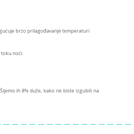
ogućuje brzo prilagođavanje temperaturi
toku noći.
 Šijemo ih 8% duže, kako ne biste izgubili na