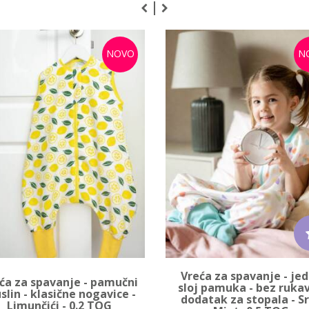
NOVO
N
Vreća za spavanje - je
ća za spavanje - pamučni
sloj pamuka - bez rukav
lin - klasične nogavice -
dodatak za stopala - S
Limunčići - 0.2 TOG