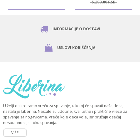
5.290,
00
RSD
INFORMACIJE O DOSTAVI
USLOVI KORIŠĆENJA
U želji da kreiramo vreću za spavanje, u kojoj će spavati naša deca,
nastala je Liberina. Nastale su udobne, kvalitetne i praktične vreće za
spavanje sa nogavicama. Vreće koje deca vole, jer pružaju osećaj
nesputanosti, u toku spavanja.
VIŠE