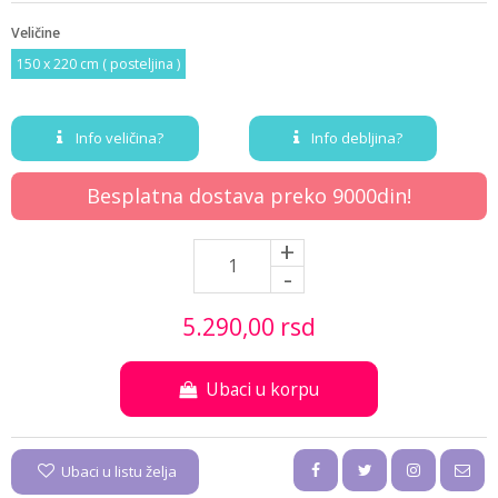
Veličine
150 x 220 cm ( posteljina )
Info veličina?
Info debljina?
Besplatna dostava preko 9000din!
+
-
5.290,
00
rsd
Ubaci u korpu
Ubaci u listu želja