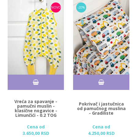
NOVO
-20%
Vreća za spavanje -
Pokrivač i jastučnica
pamučni muslin -
od pamučnog muslina
klasične nogavice -
- Gradiliste
Limunčići - 0.2 TOG
Cena od
Cena od
3.650,
00
RSD
4.250,
00
RSD