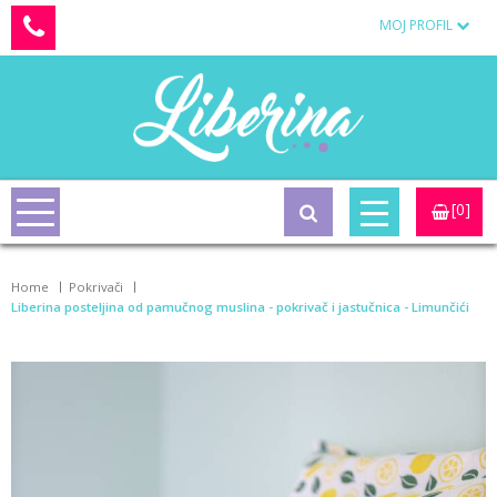
MOJ PROFIL
[0]
Home
Pokrivači
Liberina posteljina od pamučnog muslina - pokrivač i jastučnica - Limunčići