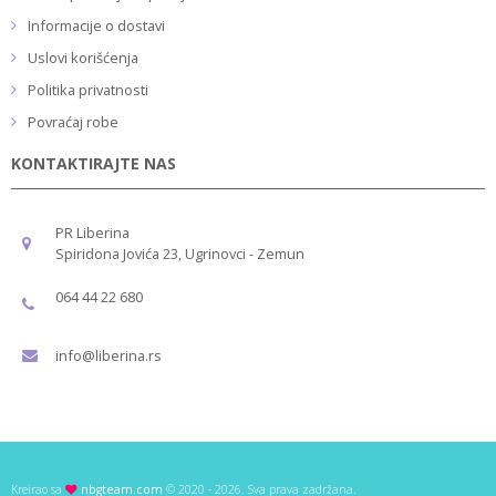
Informacije o dostavi
Uslovi korišćenja
Politika privatnosti
Povraćaj robe
KONTAKTIRAJTE NAS
PR Liberina
Spiridona Jovića 23, Ugrinovci - Zemun
064 44 22 680
info@liberina.rs
Kreirao sa
nbgteam.com
© 2020 - 2026. Sva prava zadržana.