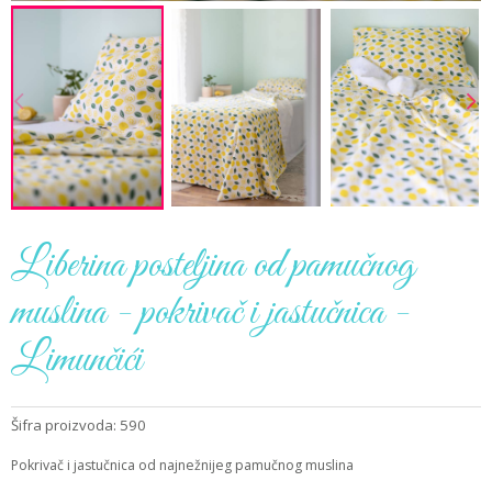
Liberina posteljina od pamučnog
muslina - pokrivač i jastučnica -
Limunčići
Šifra proizvoda: 590
Pokrivač i jastučnica od najnežnijeg pamučnog muslina