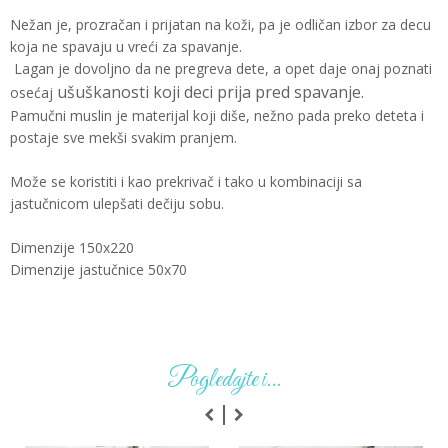
Nežan je, prozračan i prijatan na koži, pa je odličan izbor za decu
koja ne spavaju u vreći za spavanje.
Lagan je dovoljno da ne pregreva dete, a opet daje onaj poznati
ušuškanosti koji deci prija pred spavanje.
osećaj
Pamučni muslin je materijal koji diše, nežno pada preko deteta i
postaje sve mekši svakim pranjem.
Može se koristiti i kao prekrivač i tako u kombinaciji sa
jastučnicom ulepšati dečiju sobu.
Dimenzije 150x220
Dimenzije jastučnice 50x70
Pogledajte i...