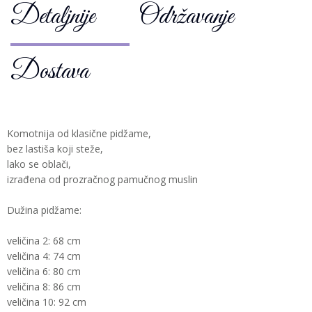
Detaljnije
Održavanje
Dostava
Komotnija od klasične pidžame,
bez lastiša koji steže,
lako se oblači,
izrađena od prozračnog pamučnog muslin
Dužina pidžame:
veličina 2: 68 cm
veličina 4: 74 cm
veličina 6: 80 cm
veličina 8: 86 cm
veličina 10: 92 cm