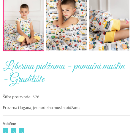
Liberina pidžama - pamučni muslin
- Gradilište
Šifra proizvoda: 576
Prozirna i lagana, jednodelna muslin pidžama
Veličine
2
6
8