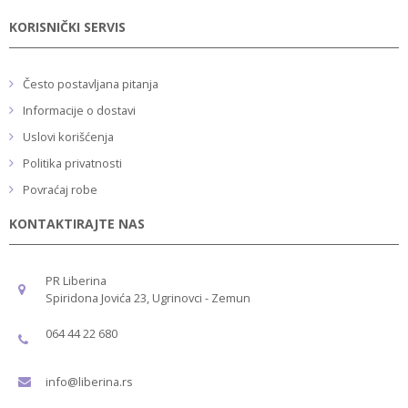
KORISNIČKI SERVIS
Često postavljana pitanja
Informacije o dostavi
Uslovi korišćenja
Politika privatnosti
Povraćaj robe
KONTAKTIRAJTE NAS
PR Liberina
Spiridona Jovića 23, Ugrinovci - Zemun
064 44 22 680
info@liberina.rs