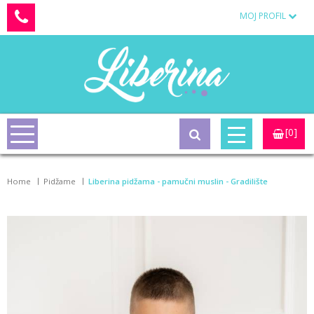
MOJ PROFIL
[0]
Home
Pidžame
Liberina pidžama - pamučni muslin - Gradilište