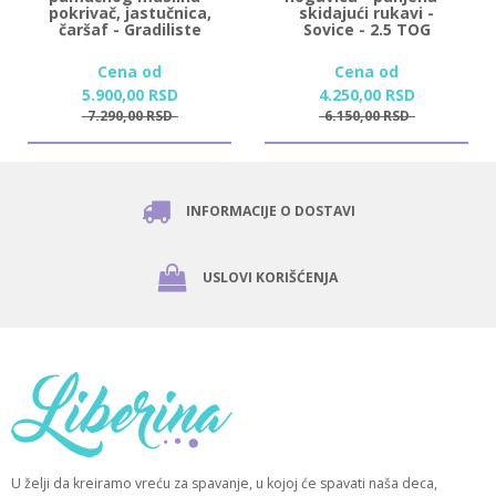
pokrivač, jastučnica,
skidajući rukavi -
čaršaf - Gradiliste
Sovice - 2.5 TOG
Cena od
Cena od
5.900,
00
RSD
4.250,
00
RSD
7.290,
00
RSD
6.150,
00
RSD
INFORMACIJE O DOSTAVI
USLOVI KORIŠĆENJA
U želji da kreiramo vreću za spavanje, u kojoj će spavati naša deca,