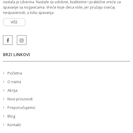
nastala je Liberina. Nastale su udobne, kvalitetne i praktične vreće za
spavanje sa nogavicama. Vreće koje deca vole, jer pružaju osećaj
nesputanosti, u toku spavanja.
VIŠE
BRZI LINKOVI
Početna
O nama
Akcija
Novi proizvodi
Preporučujemo
Blog
Kontakt