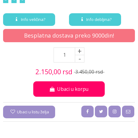
Info veličina?
Info debljina?
Besplatna dostava preko 9000din!
+
-
2.150,
00
rsd
3.450,
00
rsd
Ubaci u korpu
Ubaci u listu želja